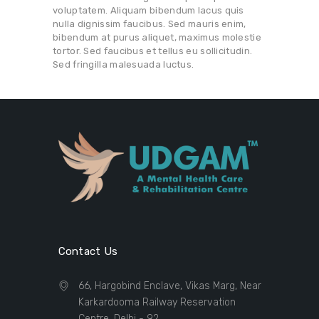
voluptatem. Aliquam bibendum lacus quis
nulla dignissim faucibus. Sed mauris enim,
bibendum at purus aliquet, maximus molestie
tortor. Sed faucibus et tellus eu sollicitudin.
Sed fringilla malesuada luctus.
Contact Us
66, Hargobind Enclave, Vikas Marg, Near
Karkardooma Railway Reservation
Centre, Delhi - 92