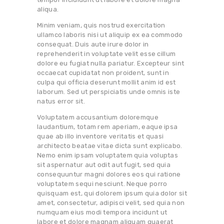
aliqua.
Minim veniam, quis nostrud exercitation
ullamco laboris nisi ut aliquip ex ea commodo
consequat. Duis aute irure dolor in
reprehenderit in voluptate velit esse cillum
dolore eu fugiat nulla pariatur. Excepteur sint
occaecat cupidatat non proident, sunt in
culpa qui officia deserunt mollit anim id est
laborum. Sed ut perspiciatis unde omnis iste
natus error sit.
Voluptatem accusantium doloremque
laudantium, totam rem aperiam, eaque ipsa
quae ab illo inventore veritatis et quasi
architecto beatae vitae dicta sunt explicabo.
Nemo enim ipsam voluptatem quia voluptas
sit aspernatur aut odit aut fugit, sed quia
consequuntur magni dolores eos qui ratione
voluptatem sequi nesciunt. Neque porro
quisquam est, qui dolorem ipsum quia dolor sit
amet, consectetur, adipisci velit, sed quia non
numquam eius modi tempora incidunt ut
labore et dolore magnam aliquam quaerat