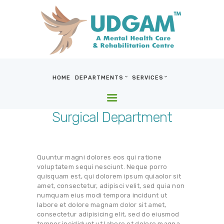
HOME
DEPARTMENTS
SERVICES
HOME
DEPARTMENTS
Surgical Department
SERVICES
BLOG & MEDIA
WHO WE ARE
Quuntur magni dolores eos qui ratione
voluptatem sequi nesciunt. Neque porro
LOCATIONS
quisquam est, qui dolorem ipsum quiaolor sit
CONTACT US
amet, consectetur, adipisci velit, sed quia non
numquam eius modi tempora incidunt ut
labore et dolore magnam dolor sit amet,
consectetur adipisicing elit, sed do eiusmod
tempor incididunt ut labore et dolore magna