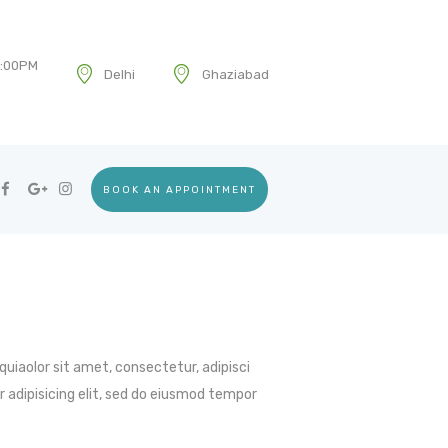
7:00PM
Delhi
Ghaziabad
BOOK AN APPOINTMENT
uiaolor sit amet, consectetur, adipisci
 adipisicing elit, sed do eiusmod tempor