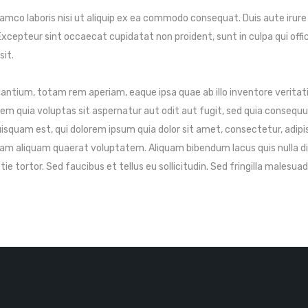
amco laboris nisi ut aliquip ex ea commodo consequat. Duis aute irure d
. Excepteur sint occaecat cupidatat non proident, sunt in culpa qui offi
sit.
ium, totam rem aperiam, eaque ipsa quae ab illo inventore veritatis
m quia voluptas sit aspernatur aut odit aut fugit, sed quia consequu
squam est, qui dolorem ipsum quia dolor sit amet, consectetur, adipi
am aliquam quaerat voluptatem. Aliquam bibendum lacus quis nulla di
 tortor. Sed faucibus et tellus eu sollicitudin. Sed fringilla malesuad