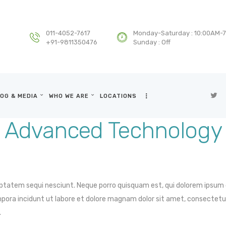
HOME
DEPARTMENTS
011-4052-7617
Monday-Saturday : 10:00AM-
+91-9811350476
Sunday : Off
SERVICES
BLOG & MEDIA
OG & MEDIA
WHO WE ARE
LOCATIONS
WHO WE ARE
Advanced Technology
LOCATIONS
CONTACT US
ptatem sequi nesciunt. Neque porro quisquam est, qui dolorem ipsum q
pora incidunt ut labore et dolore magnam dolor sit amet, consectetur
.