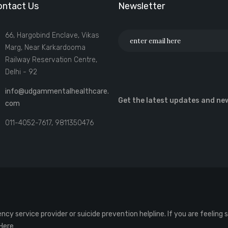
ontact Us
Newsletter
66, Hargobind Enclave, Vikas
Marg, Near Karkardooma
Railway Reservation Centre,
Delhi - 92
info@udgammentalhealthcare.
Get the latest updates and ne
com
011-4052-7617, 9811350476
cy service provider or suicide prevention helpline. If you are feeling
 Here